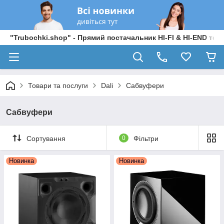
"Trubochki.shop" - Прямий постачальник HI-FI & HI-END техні
Товари та послуги
Dali
Сабвуфери
Сабвуфери
Сортування
0
Фільтри
Новинка
Новинка