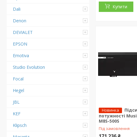
Купити
Dali
Denon
DEVIALET
EPSON
Emotiva
Studio Evolution
Focal
Hegel
JBL
Підс
Новинка
KEF
потужності Music
M8S-500S
Klipsch
Під замовлення
171 236 ₴
Marantz