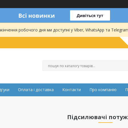
акінчення робочого дня ми доступні у Viber, WhatsApp та Telegram
дгуки
Оплата і доставка
Контакти
Про компанію
П
Підсилювачі потуж