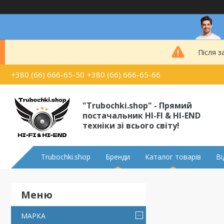
Після з
+380 (66) 666-65-50
+380 (66) 666-65-66
"Trubochki.shop" - Прямий
постачальник HI-FI & HI-END
техніки зі всього світу!
Trubochki.shop
Бренди
Каталог товарів
Ві
МАРКА