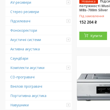
Підс
Новинка
AV-ресивери
потужності Music
M8s-700m Silver
Стерео ресивери
Під замовлення
Підсилювачі
152 204 ₴
Фонокоректори
Купити
Акустичні системи
Активна акустика
Саундбари
Комплекти акустики
CD-програвачі
Вінілові програвачі
Портативна акустика
Навушники