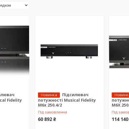
илювач
Підсилювач
Новинка
Новинк
al Fidelity
потужності Musical Fidelity
потужнос
M6x 250.4/2
M6X 250
Під замовлення
Під замо
60 892 ₴
114 140