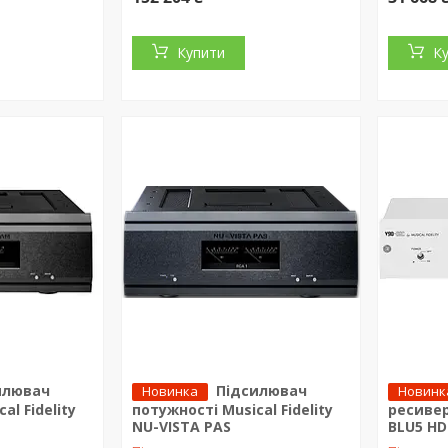
Купити
К
илювач
Підсилювач
Новинка
Новинк
al Fidelity
потужності Musical Fidelity
ресивер 
NU-VISTA PAS
BLU5 HD