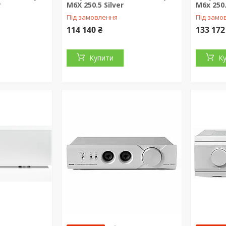
r
M6X 250.5 Silver
M6x 250.
Під замовлення
Під замо
114 140 ₴
133 172
Купити
К