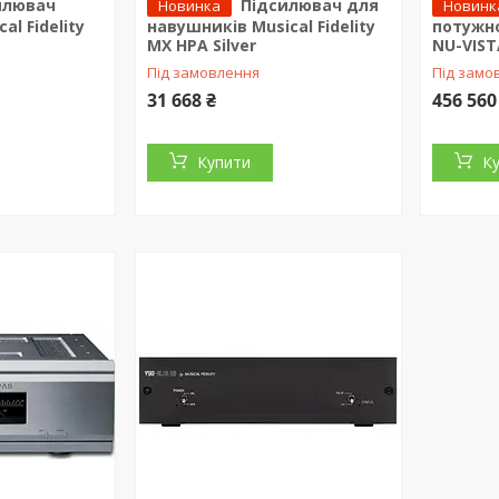
илювач
Підсилювач для
Новинка
Новинк
al Fidelity
навушників Musical Fidelity
потужнос
MX HPA Silver
NU-VISTA
Під замовлення
Під замо
31 668 ₴
456 560
Купити
К