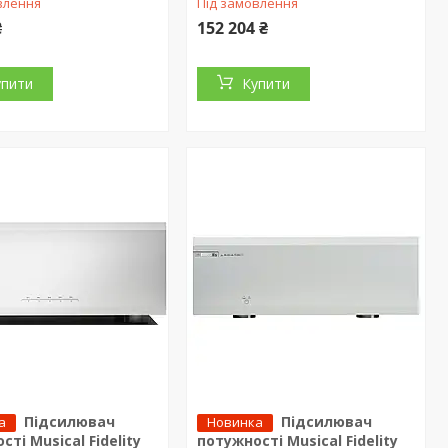
влення
Під замовлення
₴
152 204 ₴
упити
Купити
Підсилювач
Підсилювач
а
Новинка
ті Musical Fidelity
потужності Musical Fidelity