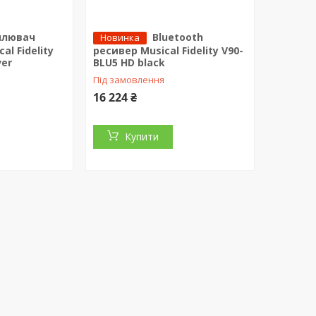
илювач
Bluetooth
Новинка
al Fidelity
ресивер Musical Fidelity V90-
ver
BLU5 HD black
Під замовлення
16 224 ₴
Купити