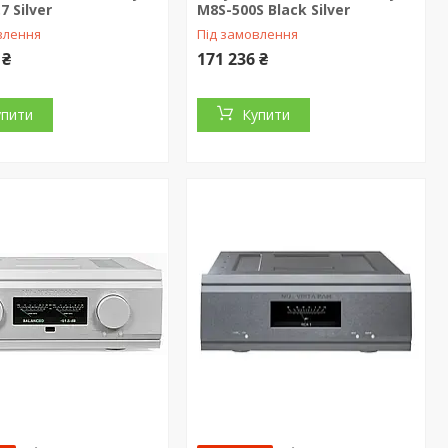
7 Silver
M8S-500S Black Silver
влення
Під замовлення
 ₴
171 236 ₴
упити
Купити