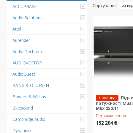
ACCUPHASE
Audio Solutions
Atoll
Aurender
Audio-Technica
AUDIOVECTOR
AudioQuest
BANG & OLUFSEN
Bowers & Wilkins
Підс
Новинка
потужності Music
Bluesound
M6x 250.11
Під замовлення
Cambridge Audio
152 204 ₴
Dynaudio