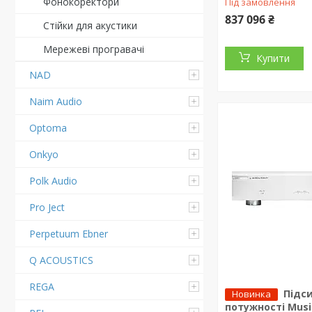
Фонокоректори
Під замовлення
837 096 ₴
Стійки для акустики
Мережеві програвачі
Купити
NAD
Naim Audio
Optoma
Onkyo
Polk Audio
Pro Ject
Perpetuum Ebner
Q ACOUSTICS
REGA
Підс
Новинка
потужності Music