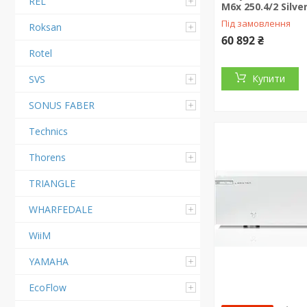
REL
M6x 250.4/2 Silve
Під замовлення
Roksan
60 892 ₴
Rotel
Купити
SVS
SONUS FABER
Technics
Thorens
TRIANGLE
WHARFEDALE
WiiM
YAMAHA
EcoFlow