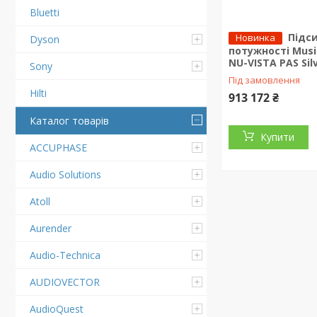
Bluetti
Підс
Новинка
Dyson
потужності Music
NU-VISTA PAS Sil
Sony
Під замовлення
Hilti
913 172 ₴
Каталог товарів
Купити
ACCUPHASE
Audio Solutions
Atoll
Aurender
Audio-Technica
AUDIOVECTOR
AudioQuest