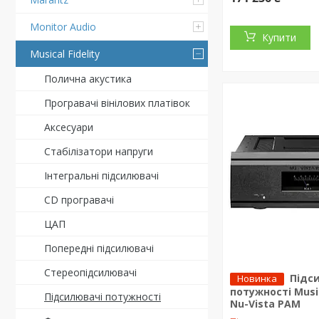
Monitor Audio
Купити
Musical Fidelity
Полична акустика
Програвачі вінілових платівок
Аксесуари
Стабілізатори напруги
Інтегральні підсилювачі
CD програвачі
ЦАП
Попередні підсилювачі
Стереопідсилювачі
Підс
Новинка
потужності Music
Підсилювачі потужності
Nu-Vista PAM