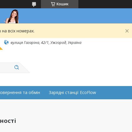
Кошик
 на всіх номерах.
вулиця Гагаріна, 42/1, Ужгород, Україна
овернення та обмін
Зарядні станції EcoFlow
ності