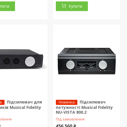
упити
Купити
Підсилювач для
Підсилювач
а
Новинка
ків Musical Fidelity
потужності Musical Fidelity
NU-VISTA 800.2
влення
Під замовлення
₴
456 560 ₴