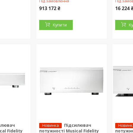
Під замовлення
Під замо
913 172 ₴
16 224 
Купити
К
илювач
Підсилювач
Новинка
Новинк
al Fidelity
потужності Musical Fidelity
потужнос