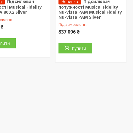
Підсилювач
Підсилювач
а
Новинка
ті Musical Fidelity
потужності Musical Fidelity
 800.2 Silver
Nu-Vista PAM Musical Fidelity
Nu-Vista PAM Silver
влення
Під замовлення
 ₴
837 096 ₴
упити
Купити