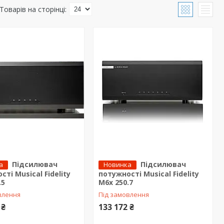
Підсилювач
Підсилювач
а
Новинка
ті Musical Fidelity
потужності Musical Fidelity
.5
M6x 250.7
влення
Під замовлення
 ₴
133 172 ₴