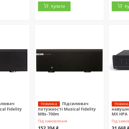
Купити
К
илювач
Підсилювач
Новинка
Новинк
al Fidelity
потужності Musical Fidelity
навушни
M8s-700m
MX HPA
Під замовлення
Під замо
152 204 ₴
31 668 