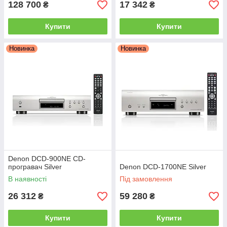
128 700
17 342
₴
₴
Купити
Купити
Новинка
Новинка
Denon DCD-900NE CD-
програвач Silver
Denon DCD-1700NE Silver
В наявності
Під замовлення
26 312
59 280
₴
₴
Купити
Купити