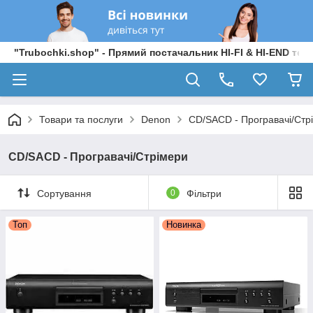
"Trubochki.shop" - Прямий постачальник HI-FI & HI-END техні
Товари та послуги
Denon
CD/SACD - Програвачі/Стр
CD/SACD - Програвачі/Стрімери
Сортування
0
Фільтри
Топ
Новинка