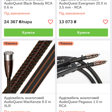
AudioQuest Black Beauty RCA
AudioQuest Evergreen 20.0 m
0.6 m
3,5 mm - RCA
Під замовлення
Під замовлення
24 367
13 073
₴/пара
₴
Купити
Купити
Новинка
Новинка
Аудіокабель аналоговий
Аудіокабель аналоговий
AudioQuest MacKenzie 8.0 m
AudioQuest Pegasus 1.0 m
XLR
RCA
Під замовлення
Під замовлення