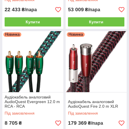
22 433
53 009
₴/пара
₴/пара
Купити
Купити
Новинка
Новинка
Аудіокабель аналоговий
AudioQuest Evergreen 12.0 m
Аудіокабель аналоговий
RCA - RCA
AudioQuest Fire 2.0 m XLR
Під замовлення
Під замовлення
8 705
179 369
₴
₴/пара