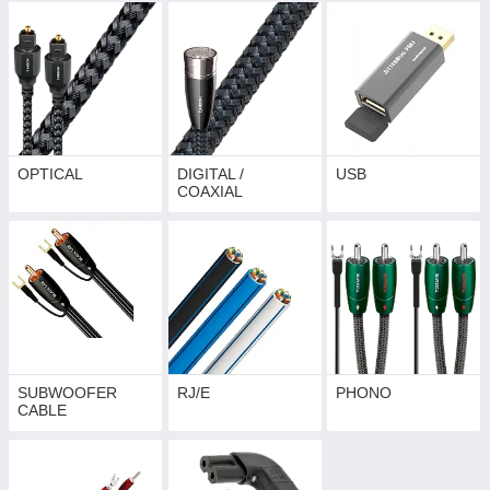
OPTICAL
DIGITAL /
USB
COAXIAL
SUBWOOFER
RJ/E
PHONO
CABLE