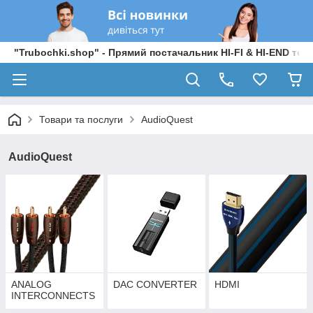
"Trubochki.shop" - Прямий постачальник HI-FI & HI-END техні
Товари та послуги
AudioQuest
AudioQuest
ANALOG
DAC CONVERTER
HDMI
INTERCONNECTS