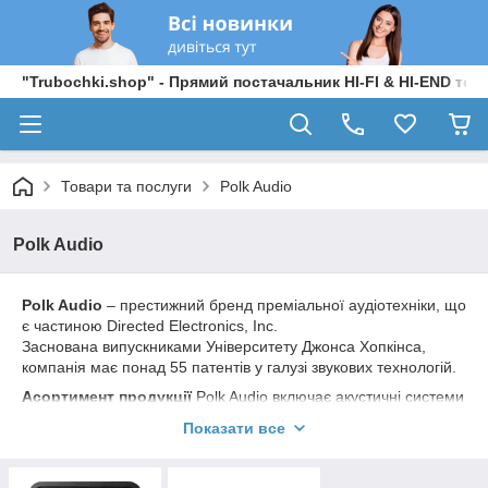
"Trubochki.shop" - Прямий постачальник HI-FI & HI-END техні
Товари та послуги
Polk Audio
Polk Audio
Polk Audio
– престижний бренд преміальної аудіотехніки, що
є частиною Directed Electronics, Inc.
Заснована випускниками Університету Джонса Хопкінса,
компанія має понад 55 патентів у галузі звукових технологій.
Асортимент продукції
Polk Audio включає акустичні системи
для дому, автомобільні та морські аудіо-рішення.
Показати все
Безліч розробок компанії визнано унікальними.