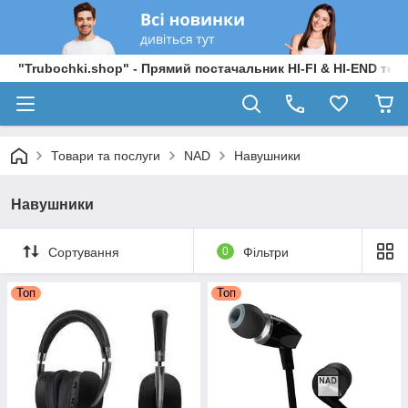
"Trubochki.shop" - Прямий постачальник HI-FI & HI-END техні
Товари та послуги
NAD
Навушники
Навушники
Сортування
0
Фільтри
Топ
Топ