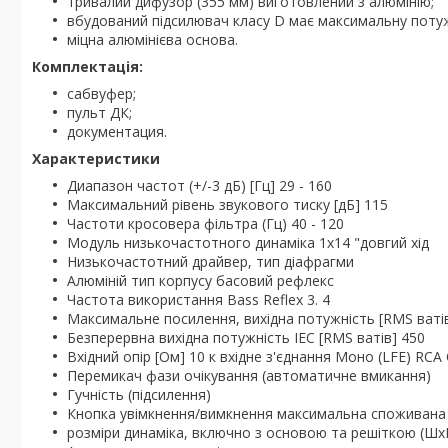
тривалий дифузор (355 мм) виготовлений з алюмінію;
вбудований підсилювач класу D має максимальну потуж
міцна алюмінієва основа.
Комплектація:
сабвуфер;
пульт ДК;
документация.
Характеристики
Диапазон частот (+/-3 дБ) [Гц] 29 - 160
Максимальний рівень звукового тиску [дБ] 115
Частоти кросовера фільтра (Гц) 40 - 120
Модуль низькочастотного динаміка 1x14 "довгий хід
Низькочастотний драйвер, тип діафрагми
Алюміній тип корпусу басовий рефлекс
Частота використання Bass Reflex 3. 4
Максимальне посилення, вихідна потужність [RMS ваті
Безперервна вихідна потужність IEC [RMS ватів] 450
Вхідний опір [Ом] 10 к вхідне з'єднання Моно (LFE) RC
Перемикач фази очікування (автоматичне вмикання)
Гучність (підсилення)
Кнопка увімкнення/вимкнення максимальна споживана 
розміри динаміка, включно з основою та решіткою (ШхВ