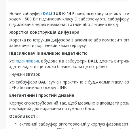
Новий сабвуфер
DALI
SUB K-14 F
прекрасно звучить як у сте
ходом і 500 Вт підсилювач класу D забезпечують сабвуферу 
підсилювача через низькочастотний або лінійний вихід.
Жорстка конструкція дифузора
Жорстка конструкція дифузора з алюмінію або композитног
забезпечити поршневий характер руху.
Підсилювач із великою видатністю
Усі
підсилювачі
, вбудовані в сабвуфери
DALI
, досить витрив
здатні видати ще трохи більше, коли це потрібно.
Гнучкий зв'язок
Усі сабвуфери
DALI
сумісні практично з будь-якими підсилю
LFE або лінійного входу LINE.
Елегантний і простий дизайн
Корпус сконструйований так, щоб ідеально відповідати розм
необхідний для видавання потужного баса.
Особливості:
активний сабвуфер виготовлений у корпусі фазоінверт