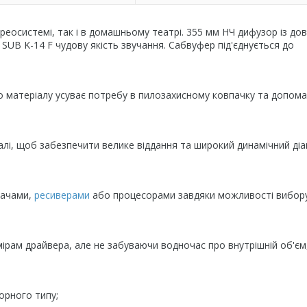
реосистемі, так і в домашньому театрі. 355 мм НЧ дифузор із до
SUB K-14 F чудову якість звучання. Сабвуфер під'єднується до
о матеріалу усуває потребу в пилозахисному ковпачку та допома
алі, щоб забезпечити велике віддання та широкий динамічний діап
вачами,
ресиверами
або процесорами завдяки можливості вибор
ірам драйвера, але не забуваючи водночас про внутрішній об'єм
орного типу;