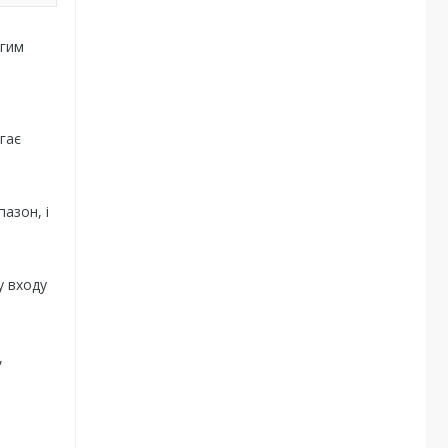
вгим
гає
азон, і
у входу
,