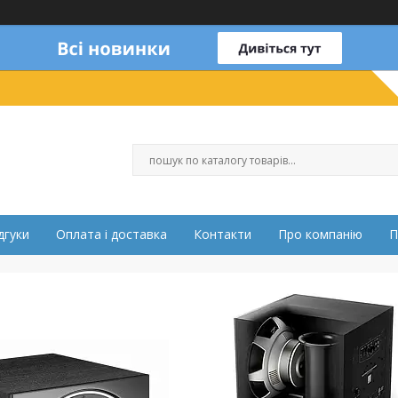
дгуки
Оплата і доставка
Контакти
Про компанію
П