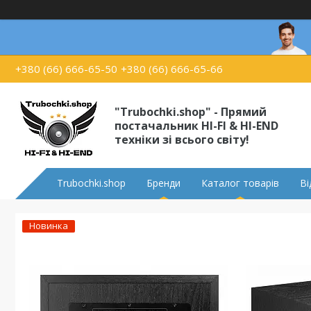
+380 (66) 666-65-50
+380 (66) 666-65-66
"Trubochki.shop" - Прямий
постачальник HI-FI & HI-END
техніки зі всього світу!
Trubochki.shop
Бренди
Каталог товарів
Ві
Новинка