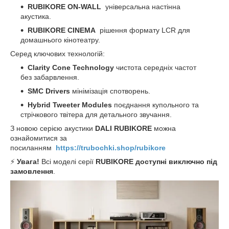
RUBIKORE ON-WALL
універсальна настінна
акустика.
RUBIKORE CINEMA
рішення формату LCR для
домашнього кінотеатру.
Серед ключових технологій:
Clarity Cone Technology
чистота середніх частот
без забарвлення.
SMC Drivers
мінімізація спотворень.
Hybrid Tweeter Modules
поєднання купольного та
стрічкового твітера для детального звучання.
З новою серією акустики
DALI RUBIKORE
можна
ознайомитися за
посиланням
https://trubochki.shop/rubikore
⚡
Увага!
Всі моделі серії
RUBIKORE доступні виключно під
замовлення
.