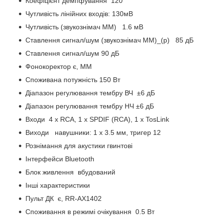
Коефіцієнт демпфування 120
Чутливість лінійних входів: 130мВ
Чутливість (звукознімач MM) 1.6 мВ
Ставлення сигнал/шум (звукознімач MM)_(р) 85 дБ
Ставлення сигнал/шум 90 дБ
Фонокоректор є, ММ
Споживана потужність 150 Вт
Діапазон регулювання тембру ВЧ ±6 дБ
Діапазон регулювання тембру НЧ ±6 дБ
Входи 4 x RCA, 1 х SPDIF (RCA), 1 х TosLink
Виходи навушники: 1 x 3.5 мм, тригер 12
Рознімання для акустики гвинтові
Інтерфейси Bluetooth
Блок живлення вбудований
Інші характеристики
Пульт ДК є, RR-AX1402
Споживання в режимі очікування 0.5 Вт