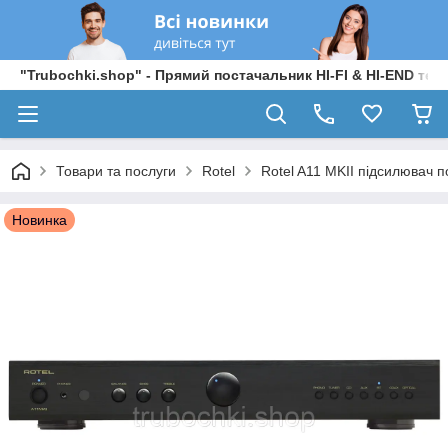
"Trubochki.shop" - Прямий постачальник HI-FI & HI-END техні
Товари та послуги
Rotel
Rotel A11 MKII підсилювач п
Новинка