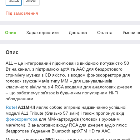
Black
Silver
Під замовлення
Опис
Характеристики
Доставка
Оплата
Умови п
Опис
A11 – це інтегрований підсилювач з вихідною потужністю 50
Вт на канал, з підтримкою aptX та AAC для бездротового
стримінгу музики з CD якістю, з входом фонокорректора для
головок звукознімачів типу MM – для шанувальників
класичного вінілу та з 4 RCA входами для аналогових джерел
– що забезпечує зв'язок із будь-яким популярним Hi-Fi
обладнанням.
Rotel
A11MKII
являє собою апгрейд надзвичайно успішної
моделі A11 Tribute (близько 57 змін) і також пропонує вхід
фонокоректора
для ММ-картриджів (головок з рухомим
магнітом), 3 аналогових входу RCA для джерел аудіо плюс
бездротове з'єднання Bluetooth aptXTM HD та AAC.
Модель з індексом
MKII
має також коаксіальний та оптичний