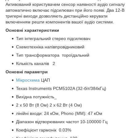
Активований користувачем сенсор наявності аудіо сигналу
автоматично включає підсилювач при його появі. Два 12-В
тригерні виходи дозволяють дистанційно керувати
включенням решти компонентів вашої аудіо системи.
Основні характеристики
Тип інтегральний стерео підсилювач
Схемотехніка напівпровідниковий
Тип трансформатора тороїдальний
Кількість каналів 2
Основні параметри
Мікросхема
ЦАП
Texas Instruments PCM5102A (32-біт/384кГц)
Вихідна потужність_
2 х 50 Вт (8 Ом) 2 х 62 Вт (4 Ом)
лінійні входи: 24 кОм, Phono (MM): 47 кОм
Діапазон відтворюваних частот 10-100000 Гц
Коефіцієнт гармонік 0.03%