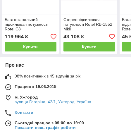
Багатоканальний
Стереопідсилювач
Бага
підсилювач потужності
потужності Rotel RB-1552
підс
Rotel C8+
MkII
Rote
119 964
43 108
45 
₴
₴
Купити
Купити
Про нас
98% позитивних з 45 відгуків за рік
Працює з 19.06.2015
м. Ужгород
вулиця Гагаріна, 42/1, Ужгород, Україна
Контакти
Сьогодні працює з 09:00 до 19:00
Показати весь графік роботи