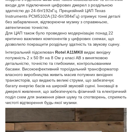
входи для підключення цифрових джерел з роздільною
здатністю до 24-біт/192кГц. Прецизійний ЦАП Texas
Instruments PCM5102A (32-біт/384кГц) отримує тонкі деталі
без забарвлення, відтворюючи музику з справжньою,
автентичною точністю.
Для ЦАП також було проведено модернізацію понад 22
критично важливих компонентів у цифрових схемах, що
дозволило покращити роздільну здатність та звукову сцену.
Інтегральний підсилювач
Rotel A11MKII
видає вихідну
потужність 2 х 50 Вт на 8 Ом у класі AB з винятковою
детальністю, точністю та глибокими, контрольованими
басами. Високоефективний тороїдальний трансформатор
власного виробництва живить масив потужних вихідних
транзисторів, що видають великі струми, що забезпечує
багату енергію басів на широкій звуковій сцені. Інновації в
джерелі живлення, що забезпечують фізичний та електричний
поділ схем для зниження рівня шуму та спотворень, сприяють
чистоті відтворення будь-якої музики.