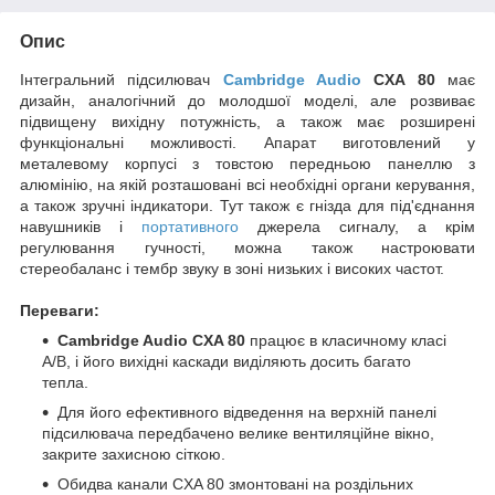
Опис
Інтегральний
підсилювач
Cambridge Audio
CXA 80
має
дизайн, аналогічний до молодшої моделі, але розвиває
підвищену вихідну потужність, а також має розширені
функціональні можливості. Апарат виготовлений у
металевому корпусі з товстою передньою панеллю з
алюмінію, на якій розташовані всі необхідні органи керування,
а також зручні індикатори. Тут також є гнізда для під'єднання
навушників і
портативного
джерела сигналу, а крім
регулювання гучності, можна також настроювати
стереобаланс і тембр звуку в зоні низьких і високих частот.
Переваги:
Cambridge Audio CXA 80
працює в класичному класі
A/B, і його вихідні каскади виділяють досить багато
тепла.
Для його ефективного відведення на верхній панелі
підсилювача передбачено велике вентиляційне вікно,
закрите захисною сіткою.
Обидва канали CXA 80 змонтовані на роздільних