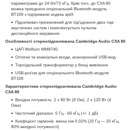
параметрами до 24 біт/72 кГц. Крім того, до CXA 80
можна приєднати опціональний Bluetooth-модуль
BT100 з підтримкою кодека aptX.
Підсилювач призначений для під'єднання двох пар
акустичних систем і комплектується пультом
дистанційного керування.
Особливості стереопідсилювача Cambridge Audio CXA 80
ЦАП Wolfson WM8740
Оптичні та коаксіальні входи, асинхронний USB-вхід
Тороїдальний трансформатор у блоці живлення
USB-роз'єм для опціонального Bluetooth-модуля
BT100
Характеристики стереопідсилювача Cambridge Audio
CXA 80
Вихідна потужність: 2 х 80 Вт (8 Ом), 2 х 120 Вт (4
Ома)
Частотний діапазон: 5 Гц - 60 кГц (+/- 1 дБ)
Коефіцієнт гармонік: менш ніж 0,02% (20 Гц — 20 кГц,
80% вихідної потужності)