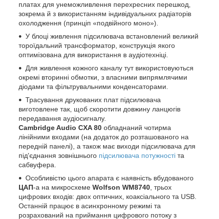
платах для унеможливлення перехресних перешкод,
зокрема й з використанням індивідуальних радіаторів
охолодження (принціп «подвійного моно»).
У блоці живлення підсилювача встановлений великий
тороїдальний трансформатор, конструкція якого
оптимізована для використання в аудіотехніці.
Для живлення кожного каналу тут використовуються
окремі вторинні обмотки, з власними випрямлячими
діодами та фільтрувальними конденсаторами.
Трасування друкованих плат підсилювача
виготовлене так, щоб скоротити довжину ланцюгів
передавання аудіосигналу.
Cambridge Audio CXA 80
обладнаний чотирма
лінійними входами (на додаток до розташованого на
передній панелі), а також має виходи підсилювача для
під'єднання зовнішнього
підсилювача потужності
та
сабвуфера.
Особливістю цього апарата є наявність вбудованого
ЦАП
-а на микросхеме
Wolfson WM8740
, трьох
цифрових входів: двох оптичних, коаксіального та USB.
Останній працює в асинхронному режимі та
розрахований на приймання цифрового потоку з