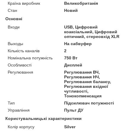
Країна виробник
Великобританія
Стан
Новий
Основні
Входи
USB, Цифровий
коаксіальний, Цифровий
оптичний, стереовхід XLR
Выходы
На сабвуфер
Кількість каналів
2
Номінальна потужність
750 Вт
Особливості
Дисплей
Регулювання
Регулювання ВЧ,
Регулювання НЧ,
Регулювання балансу,
Регулювання вхідної
чутливості,
Тонокопменсация
Тип
Підсилювач потужності
Управління
Пульт ДУ
Користувальницькі характеристики
Колір корпусу
Silver