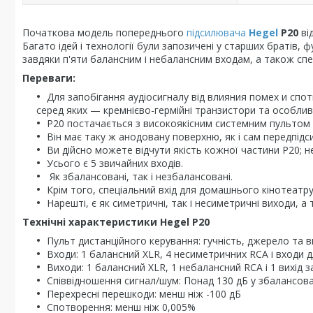
Початкова модель попереднього
підсилювача
Hegel
P20
ві
Багато ідей і технології були запозичені у старших братів, 
завдяки п'яти балансним і небалансним входам, а також сп
Переваги:
Для запобігання аудіосигналу від влияния помех и спот
серед яких — кремнієво-гермійні транзистори та особливі
P20 постачається з високоякісним системним пультом д
Він має таку ж анодовану поверхню, як і сам передпід
Ви дійсно можете відчути якість кожної частини P20; н
Усього є 5 звичайних входів.
Як збалансовані, так і незбалансовані.
Крім того, спеціальний вхід для домашнього кінотеатр
Нарешті, є як симетричні, так і несиметричні виходи, а 
Технічні характеристики Hegel P20
Пульт дистанційного керування: гучність, джерело та
Входи: 1 балансний XLR, 4 несиметричних RCA і входи 
Виходи: 1 балансний XLR, 1 небалансний RCA і 1 вихід 
Співвідношення сигнал/шум: Понад 130 дБ у збалансов
Перехресні перешкоди: менш ніж -100 дБ
Спотворення: менш ніж 0,005%