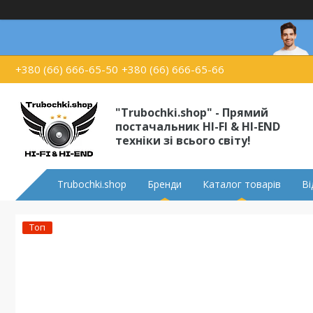
+380 (66) 666-65-50
+380 (66) 666-65-66
"Trubochki.shop" - Прямий
постачальник HI-FI & HI-END
техніки зі всього світу!
Trubochki.shop
Бренди
Каталог товарів
Ві
Топ