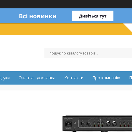
дгуки
Оплата і доставка
Контакти
Про компанію
П