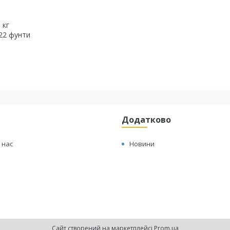
 кг
 22 фунти
Додатково
 нас
Новини
Сайт створений на маркетплейсі
Prom.ua