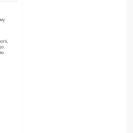
ему
гії,
іо.
ію.