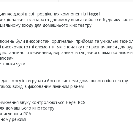
дчиняє двері в світ роздільних компонентів
Hegel
.
функціональність апарата дає змогу вписати його в будь-яку сист
еціальному входу для домашнього кінотеатру.
ворень були використані оригінальні прийоми та унікальні техноло
 високочастотні елементи, які спочатку не призначалися для ауд
истанційного керування, вирізаним із суцільного шматка алюмін
силювач.
е тільки чути.
у дає змогу інтегрувати його в системи домашнього кінотеатру.
також вихід із фіксованим лінійним рівнем.
 вимкнення звуку контролюються Hegel RC8
для домашнього кінотеатру
записування RCA
аному режимі